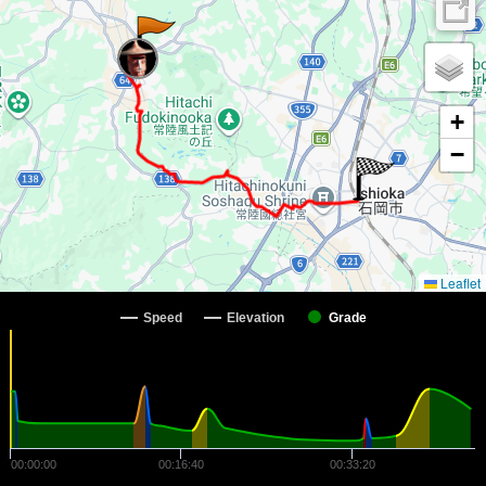
+
−
Leaflet
Speed
Elevation
Grade
00:00:00
00:16:40
00:33:20