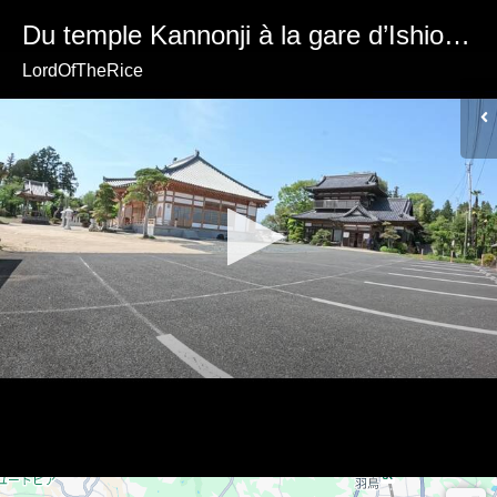
Du temple Kannonji à la gare d’Ishioka, tant bien que mal...
LordOfTheRice